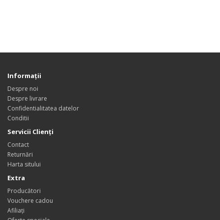
Informaţii
Despre noi
Despre livrare
Confidentialitatea datelor
Conditii
Servicii Clienţi
Contact
Returnări
Harta sitului
Extra
Producători
Vouchere cadou
Afiliaţi