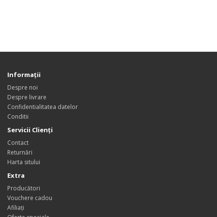
Informaţii
Despre noi
Despre livrare
Confidentialitatea datelor
Conditii
Servicii Clienţi
Contact
Returnări
Harta sitului
Extra
Producători
Vouchere cadou
Afiliaţi