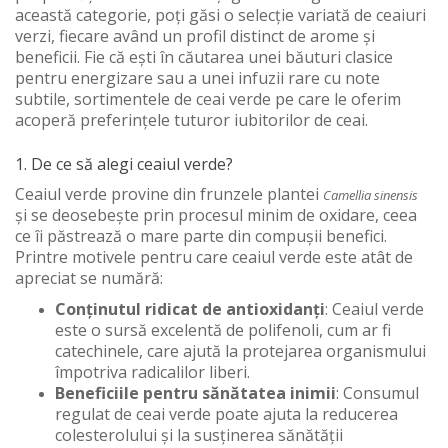
această categorie, poți găsi o selecție variată de ceaiuri
verzi, fiecare având un profil distinct de arome și
beneficii. Fie că ești în căutarea unei băuturi clasice
pentru energizare sau a unei infuzii rare cu note
subtile, sortimentele de ceai verde pe care le oferim
acoperă preferințele tuturor iubitorilor de ceai.
1. De ce să alegi ceaiul verde?
Ceaiul verde provine din frunzele plantei
Camellia sinensis
și se deosebește prin procesul minim de oxidare, ceea
ce îi păstrează o mare parte din compușii benefici.
Printre motivele pentru care ceaiul verde este atât de
apreciat se numără:
Conținutul ridicat de antioxidanți
: Ceaiul verde
este o sursă excelentă de polifenoli, cum ar fi
catechinele, care ajută la protejarea organismului
împotriva radicalilor liberi.
Beneficiile pentru sănătatea inimii
: Consumul
regulat de ceai verde poate ajuta la reducerea
colesterolului și la susținerea sănătății