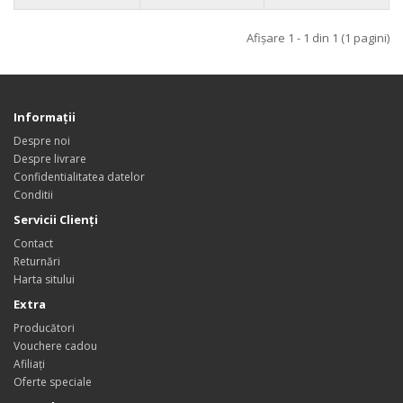
Afişare 1 - 1 din 1 (1 pagini)
Informaţii
Despre noi
Despre livrare
Confidentialitatea datelor
Conditii
Servicii Clienţi
Contact
Returnări
Harta sitului
Extra
Producători
Vouchere cadou
Afiliaţi
Oferte speciale