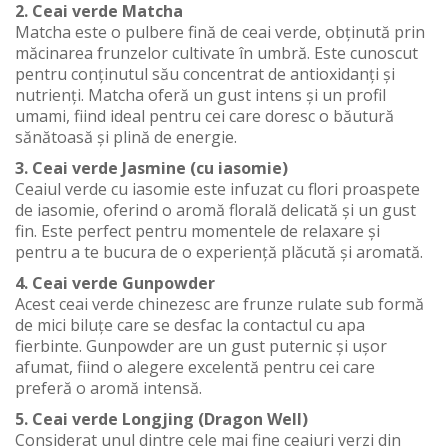
2. Ceai verde Matcha
Matcha este o pulbere fină de ceai verde, obținută prin
măcinarea frunzelor cultivate în umbră. Este cunoscut
pentru conținutul său concentrat de antioxidanți și
nutrienți. Matcha oferă un gust intens și un profil
umami, fiind ideal pentru cei care doresc o băutură
sănătoasă și plină de energie.
3. Ceai verde Jasmine (cu iasomie)
Ceaiul verde cu iasomie este infuzat cu flori proaspete
de iasomie, oferind o aromă florală delicată și un gust
fin. Este perfect pentru momentele de relaxare și
pentru a te bucura de o experiență plăcută și aromată.
4. Ceai verde Gunpowder
Acest ceai verde chinezesc are frunze rulate sub formă
de mici biluțe care se desfac la contactul cu apa
fierbinte. Gunpowder are un gust puternic și ușor
afumat, fiind o alegere excelentă pentru cei care
preferă o aromă intensă.
5. Ceai verde Longjing (Dragon Well)
Considerat unul dintre cele mai fine ceaiuri verzi din