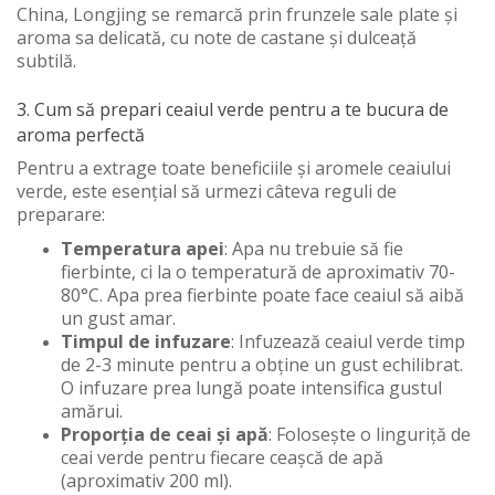
China, Longjing se remarcă prin frunzele sale plate și
aroma sa delicată, cu note de castane și dulceață
subtilă.
3. Cum să prepari ceaiul verde pentru a te bucura de
aroma perfectă
Pentru a extrage toate beneficiile și aromele ceaiului
verde, este esențial să urmezi câteva reguli de
preparare:
Temperatura apei
: Apa nu trebuie să fie
fierbinte, ci la o temperatură de aproximativ 70-
80°C. Apa prea fierbinte poate face ceaiul să aibă
un gust amar.
Timpul de infuzare
: Infuzează ceaiul verde timp
de 2-3 minute pentru a obține un gust echilibrat.
O infuzare prea lungă poate intensifica gustul
amărui.
Proporția de ceai și apă
: Folosește o linguriță de
ceai verde pentru fiecare ceașcă de apă
(aproximativ 200 ml).