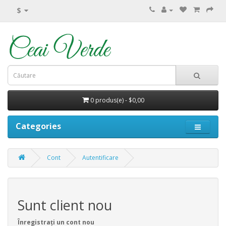
$
0 produs(e) - $0,00
Categories
Cont
Autentificare
Sunt client nou
Înregistrați un cont nou