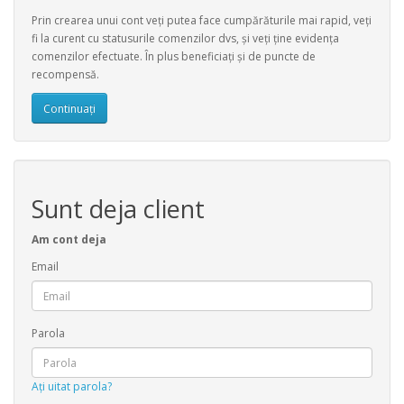
Prin crearea unui cont veți putea face cumpărăturile mai rapid, veți
fi la curent cu statusurile comenzilor dvs, şi veți ţine evidenţa
comenzilor efectuate. În plus beneficiați şi de puncte de
recompensă.
Continuați
Sunt deja client
Am cont deja
Email
Parola
Ați uitat parola?